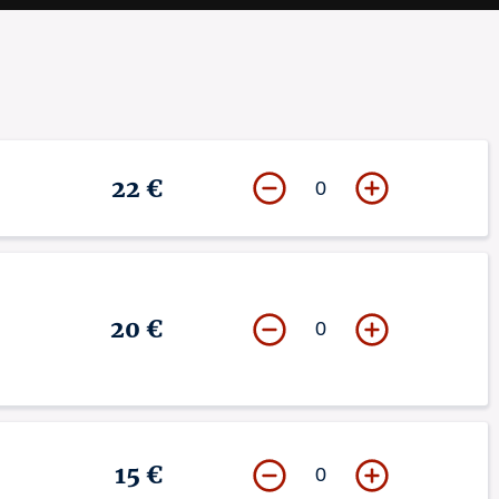
s graves sont évoqués avec énormément de justesse… Un spectacle 
es à votre arrivée. Pensez à venir en avance !
uf pour les spectacles de 18h30, ouverture à 18h et pour les 
22 €
0
20 €
0
15 €
0