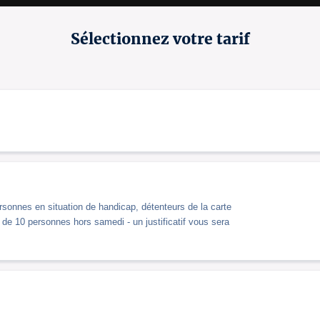
« On rit beaucoup, certes, mais des sujets plu
d’utilité publique à courir voir ! »
Sortir à Paris
Sélectionnez votre tarif
* Des places numérotées vous seront attribué
** Ouverture du guichet d’accueil à 19h15 (sa
spectacle de 16h30, ouverture à 16h).
*** Ouverture du 
café culturel le “M”
 à 18h45.
rsonnes en situation de handicap, détenteurs de la carte
de 10 personnes hors samedi - un justificatif vous sera