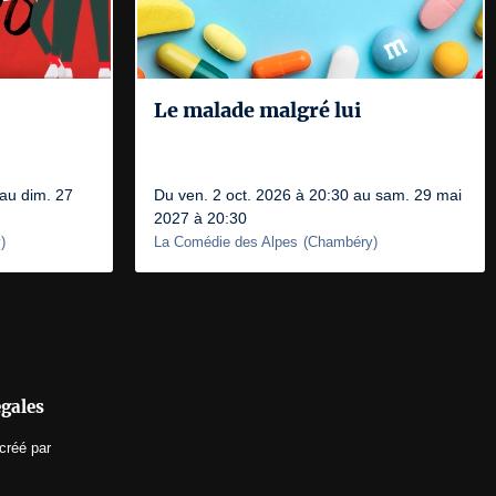
Le malade malgré lui
 au dim. 27
Du ven. 2 oct. 2026 à 20:30 au sam. 29 mai
2027 à 20:30
y
)
La Comédie des Alpes
(
Chambéry
)
égales
créé par