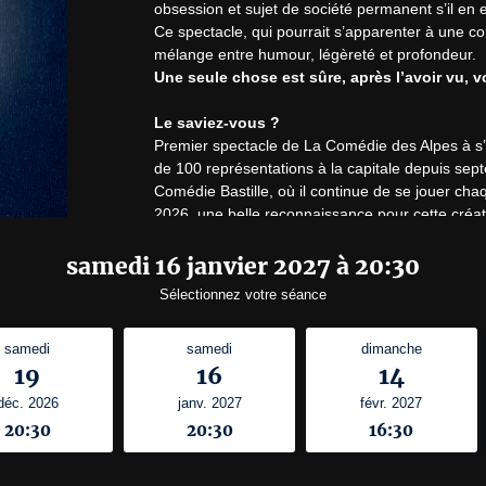
obsession et sujet de société permanent s’il en es
Ce spectacle, qui pourrait s’apparenter à une con
Une seule chose est sûre, après l’avoir vu, vo
Le saviez-vous ?
Premier spectacle de La Comédie des Alpes à s’e
de 100 représentations à la capitale depuis sept
Comédie Bastille, où il continue de se jouer cha
2026, une belle reconnaissance pour cette créati
Spectacle à partir de 14 ans.
samedi 16 janvier 2027 à 20:30
Sélectionnez votre séance
« Porté par une écriture fine et intelligente, ce
propos. »
samedi
samedi
dimanche
Le Dauphiné Libéré
19
16
14
« Cette pièce est un événement. Elle conjugue in
discutée. Le tout-Paris en parlera, et il aura rais
déc. 2026
janv. 2027
févr. 2027
Avignon à l’Unisson
20:30
20:30
16:30
« C’est drôlissime, parfois touchant, souvent sur
Planète Campus