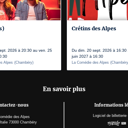
s)
Crétins des Alpes
ept. 2026 à 20:30 au ven. 25
Du dim. 20 sept. 2026 à 16:30
0:30
juin 2027 à 16:30
s Alpes
(
Chambéry
)
La Comédie des Alpes
(
Chambér
En savoir plus
ntactez-nous
Informations l
Logiciel de billetterie
omédie des Alpes
'Italie 73000 Chambéry