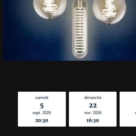
samedi
dimanche
5
22
sept. 2026
nov. 2026
20:30
16:30