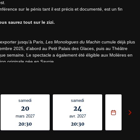
t.

férence sur le pénis tant il est précis et documenté, est un fin 
us saurez tout sur le zizi.
xporter jusqu’à Paris, 
Les Monologues du Machin
 cumule déjà plus 
embre 2025, d’abord au Petit Palais des Glaces, puis au Théâtre 
que semaine. Le spectacle a également été éligible aux Molières en 
on originale née en Savoie.

 spectacle engagé séduit par son humour, sa justesse et la force de ses 
samedi
samedi
20
24
telligence, humour et humanité. Elle mérite d’être vue, partagée et 
on. »
mars 2027
avr. 2027
20:30
20:30
prenant. Bref : n’y allez pas… courez-y ! »