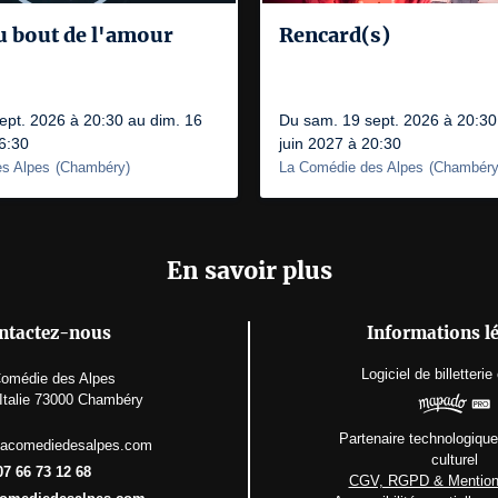
u bout de l'amour
Rencard(s)
ept. 2026 à 20:30 au dim. 16
Du sam. 19 sept. 2026 à 20:30
6:30
juin 2027 à 20:30
s Alpes
(
Chambéry
)
La Comédie des Alpes
(
Chambér
En savoir plus
ntactez-nous
Informations l
Logiciel de billetterie
omédie des Alpes
'Italie 73000 Chambéry
Partenaire technologique
lacomediedesalpes.com
culturel
07 66 73 12 68
CGV, RGPD & Mention