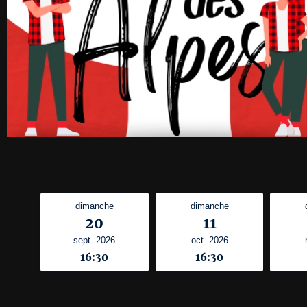
dimanche
dimanche
20
11
sept. 2026
oct. 2026
16:30
16:30