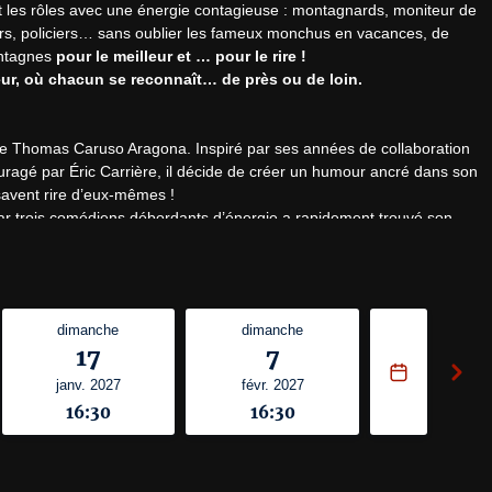
 les rôles avec une énergie contagieuse : montagnards, moniteur de 
rs, policiers… sans oublier les fameux monchus en vacances, de 
ntagnes 
pour le meilleur et … pour le rire !
eur, où chacun se reconnaît… de près ou de loin.
 de Thomas Caruso Aragona. Inspiré par ses années de collaboration 
uragé par Éric Carrière, il décide de créer un humour ancré dans son 
savent rire d’eux-mêmes !

par trois comédiens débordants d’énergie a rapidement trouvé son 
édie des Alpes, il a célébré sa 100e représentation en avril 2026 à 
le — un moment fort pour toute la troupe.

e département et même au-delà. »
dimanche
dimanche
17
7
. »
janv. 2027
févr. 2027
t et stupéfiant de réalisme.
16:30
16:30