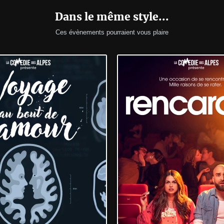
* Des places numérotées vous seront attribué
Dans le même style...
** Ouverture du guichet d’accueil à 19h15 (sa
spectacle de 16h30, ouverture à 16h).
Ces évènements pourraient vous plaire
*** Ouverture du 
café culturel le “M”
 à 18h45.