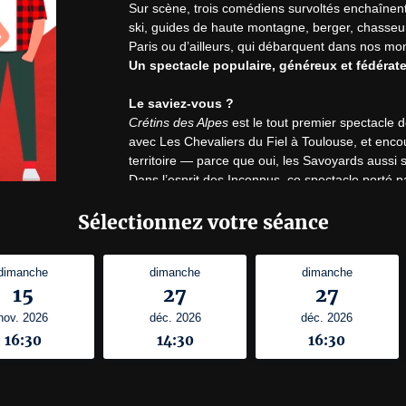
Sur scène, trois comédiens survoltés enchaînent
ski, guides de haute montagne, berger, chasseu
Paris ou d’ailleurs, qui débarquent dans nos mo
Un spectacle populaire, généreux et fédérat
Le saviez-vous ?
Crétins des Alpes
 est le tout premier spectacle
avec Les Chevaliers du Fiel à Toulouse, et enco
territoire — parce que oui, les Savoyards aussi 
Dans l’esprit des Inconnus, ce spectacle porté 
public. Véritable pierre fondatrice du projet Com
Sélectionnez votre séance
Aix-les-Bains dans un Casino Grand Cercle comb
« Ce spectacle deviendra une référence dans l
dimanche
dimanche
dimanche
Le Dauphiné Libéré
15
27
27
« La Savoie a trouvé la comédie qui lui manquait
Le Petit Reporter du 73
nov. 2026
déc. 2026
déc. 2026
« Un spectacle dynamique, extrêmement bien écri
16:30
14:30
16:30
Une vraie thérapie à la savoyarde. »
Le Dauphiné Libéré