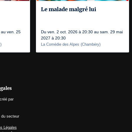
Le malade malgré lui
 au ven. 25
Du ven. 2 oct. 2026 à 20:30 au sam. 29 mai
2027 à 20:30
y
)
La Comédie des Alpes
(
Chambéry
)
égales
créé par
 du secteur
s Légales