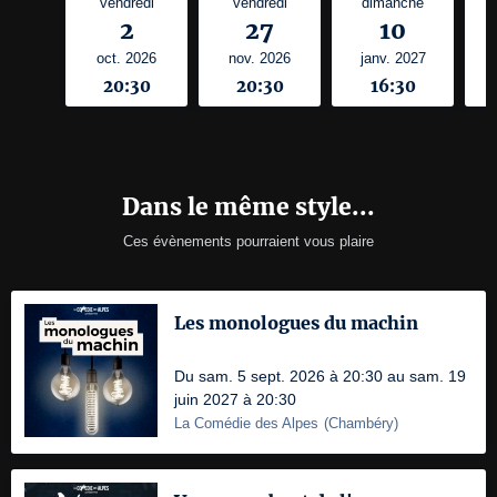
vendredi
vendredi
dimanche
2
27
10
oct. 2026
nov. 2026
janv. 2027
20:30
20:30
16:30
Dans le même style...
Ces évènements pourraient vous plaire
Les monologues du machin
Du sam. 5 sept. 2026 à 20:30 au sam. 19
juin 2027 à 20:30
La Comédie des Alpes
(
Chambéry
)