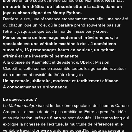
Molière
 en une seule et même comédie survitaminée. 
Résultat : 
un tourbillon théâtral où l’absurde côtoie la satire, dans un 
joyeux chaos digne des Monty Python.
Derrière le rire, une résonance étonnamment actuelle : une société 
où chacun joue un rôle, où le paraître prend souvent le pas sur 
Pensé comme un hommage moderne et irrévérencieux, le 
spectacle est une véritable machine à rire : 4 comédiens 
survoltés, 16 personnages hauts en couleur, un rythme 
effréné et une inventivité permanente.
À la croisée de Kaamelott et de Astérix & Obélix : Mission 
Cléopâtre, cette comédie rassemble toutes les générations autour 
Un spectacle jubilatoire, moderne et terriblement efficace.
À consommer sans ordonnance.
Le saviez-vous ?
Le Malade malgré lui
 est le deuxième spectacle de Thomas Caruso 
Aragona… et sans doute le plus ambitieux. Entre la première idée 
et sa réalisation, près de 
9 ans
 se sont écoulés ! Un temps long qui 
explique la richesse de l’écriture, la multitude de références et le 
véritable travail d’orfèvre qui donne aujourd’hui toute sa saveur à 