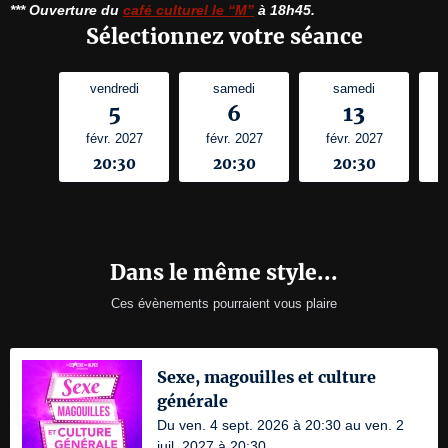
*** Ouverture du 
café culturel le “M”
 à 18h45.
Sélectionnez votre séance
vendredi
samedi
samedi
5
6
13
févr. 2027
févr. 2027
févr. 2027
20:30
20:30
20:30
Dans le même style...
Ces évènements pourraient vous plaire
Sexe, magouilles et culture
générale
Du ven. 4 sept. 2026 à 20:30 au ven. 2
juil. 2027 à 20:30