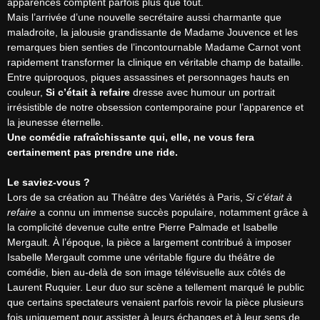
apparences comptent parfois plus que tout.

Mais l’arrivée d’une nouvelle secrétaire aussi charmante que 
maladroite, la jalousie grandissante de Madame Jouvence et les 
remarques bien senties de l’incontournable Madame Carnot vont 
rapidement transformer la clinique en véritable champ de bataille.

Entre quiproquos, piques assassines et personnages hauts en 
couleur, 
Si c’était à refaire
 dresse avec humour un portrait 
irrésistible de notre obsession contemporaine pour l’apparence et 
Une comédie rafraîchissante qui, elle, ne vous fera 
certainement pas prendre une ride.
Le saviez-vous ?
Lors de sa création au Théâtre des Variétés à Paris, 
Si c’était à 
refaire
 a connu un immense succès populaire, notamment grâce à 
la complicité devenue culte entre Pierre Palmade et Isabelle 
Mergault. À l’époque, la pièce a largement contribué à imposer 
Isabelle Mergault comme une véritable figure du théâtre de 
comédie, bien au-delà de son image télévisuelle aux côtés de 
Laurent Ruquier. Leur duo sur scène a tellement marqué le public 
que certains spectateurs venaient parfois revoir la pièce plusieurs 
fois uniquement pour assister à leurs échanges et à leur sens de 