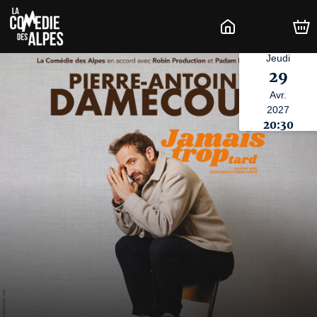
Jeudi
29
Avr.
2027
20:30