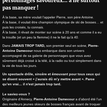
personnages savoureux… à ne surtout
pas manquer !
À la base, sa mère voulait l’appeler Pierre, son père Antoine.

À la base, il voulait être champion olympique de ski de bosses… et 
puis les croisés, tu connais.

À la base, il rêvait de monter sur scène à 20 ans et comme il a eu 
la trouille (et un peu la flemme) il ne le fait qu'à 40.
Dans 
JAMAIS TROP TARD,
 son premier seul en scène, 
Pierre-
Antoine Damecour
 nous embarque dans son univers 
accompagné de sa galerie de personnages que vous avez 
sûrement déjà croisé à la télé, à la radio ou tout simplement dans 
la vie de tous les jours.
Un spectacle drôle, sincère et émouvant pour tous ceux qui 
se disent souvent « j’aurais dû m’y mettre avant ». Parce 
qu’en vrai… il n'est jamais trop tard.
Le saviez-vous ?
Originaire d’Annecy, 
Pierre-Antoine Damecour
 a d’abord été l’un 
des meilleurs jeunes skieurs de bosses français avant de troquer 