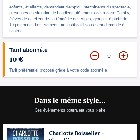
enfants, étudiants, demandeur d'emploi, intermittents du spectacle,
personnes en situation de handicap, détenteurs de la carte Camby,
élèves des ateliers de La Comédie des Alpes, groupes à partir de
10 personnes hors samedi - un justificatif vous sera demandé à
l’entrée
Tarif abonné.e
0
10 €
Tarif préférentiel proposé grâce à votre code abonné.e
Dans le même style...
Ces évènements pourraient vous plaire
Charlotte Boisselier -