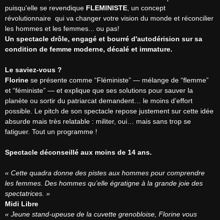
puisqu'elle se revendique 
FLEMINISTE
, un concept 
révolutionnaire  qui va changer votre vision du monde et réconcilier 
Un spectacle drôle, engagé et bourré d'autodérision sur sa 
condition de femme moderne, décalé et immature.
Le saviez-vous ?
Florine
 se présente comme “Fléministe” — mélange de “flemme” 
et “féministe” — et explique que ses solutions pour sauver la 
planète ou sortir du patriarcat demandent… le moins d’effort 
possible. Le pitch de son spectacle repose justement sur cette idée 
absurde mais très relatable : militer, oui… mais sans trop se 
fatiguer. Tout un programme !

Spectacle déconseillé aux moins de 14 ans.
« Cette quadra donne des pistes aux hommes pour comprendre 
les femmes. Des hommes qu’elle égratigne à la grande joie des 
spectatrices. »
Midi Libre
« Jeune stand-upeuse de la cuvette grenobloise, Florine vous 