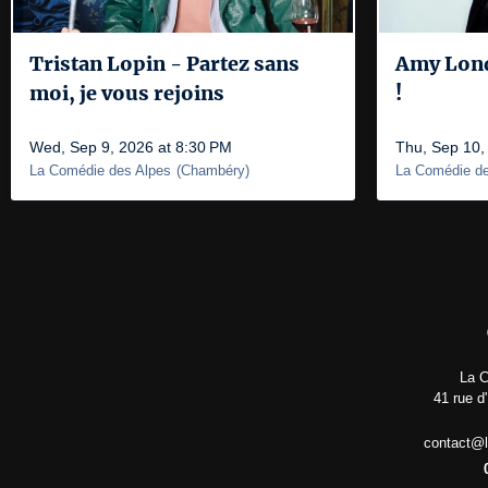
Tristan Lopin - Partez sans
Amy Londo
moi, je vous rejoins
!
Wed, Sep 9, 2026 at 8:30 PM
Thu, Sep 10,
La Comédie des Alpes
(
Chambéry
)
La Comédie de
La C
41 rue d
contact@