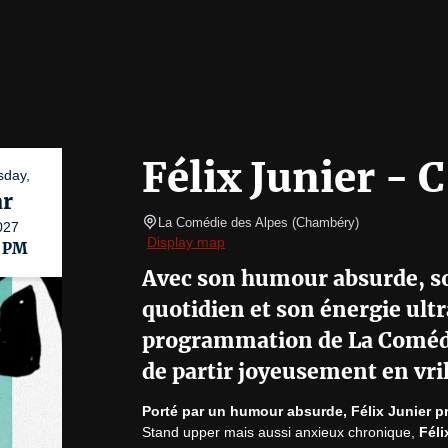
Félix Junier - 
day,
r
La Comédie des Alpes
(
Chambéry
)
027
Display map
0 PM
Avec son humour absurde, so
quotidien et son énergie ul
programmation de La Comédi
de partir joyeusement en vril
Porté par un humour absurde, Félix Junier p
Stand upper mais aussi anxieux chronique, 
Féli