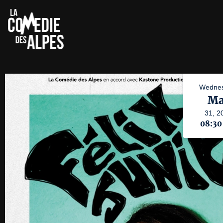
Wednes
Ma
31,
2
08:3