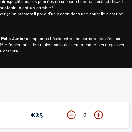
pectacle, c’est un comble !
ir (à un moment il parle d’un pigeon dans une poubelle c’est une 
 
Félix Junier
 a longtemps hésité entre une carrière très sérieuse… 
éféré l’option où il dort moins mais où il peut raconter ses angoisses 
e obscure.

halance portée avec panache : Félix Junier fait partie de ces jeunes 
es à votre arrivée. Pensez à venir en avance !
€25
0