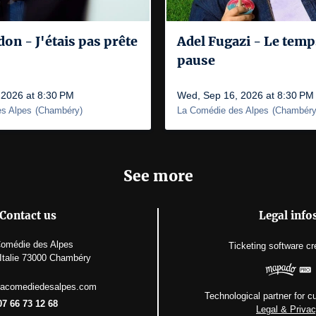
n - J'étais pas prête
Adel Fugazi - Le temp
pause
 2026 at 8:30 PM
Wed, Sep 16, 2026 at 8:30 PM
s Alpes
(
Chambéry
)
La Comédie des Alpes
(
Chambér
See more
Contact us
Legal info
omédie des Alpes
Ticketing software
cr
'Italie 73000 Chambéry
lacomediedesalpes.com
Technological partner for cu
07 66 73 12 68
Legal & Priva