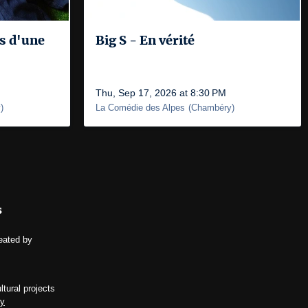
s d'une
Big S - En vérité
Thu, Sep 17, 2026 at 8:30 PM
y
)
La Comédie des Alpes
(
Chambéry
)
s
eated by
ltural projects
cy