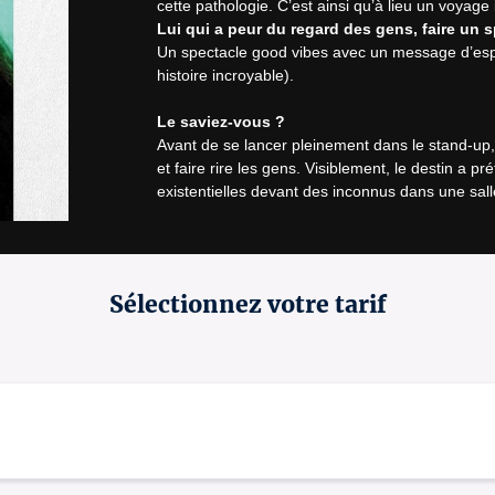
Lui qui a peur du regard des gens, faire un s
Un spectacle good vibes avec un message d’espo
histoire incroyable).

Le saviez-vous ?
Avant de se lancer pleinement dans le stand-up,
et faire rire les gens. Visiblement, le destin a pr
existentielles devant des inconnus dans une sall
Spectacle déconseillé aux moins de 15 ans.
« Cheveux longs, profil nasal à la Zlatan et nonc
Sélectionnez votre tarif
stand-uppers qui montent. »
Le Parisien
* Des places numérotées vous seront attribué
** Ouverture du guichet d’accueil à 19h15.
*** Ouverture du 
café culturel le "M"
 à 18h45.