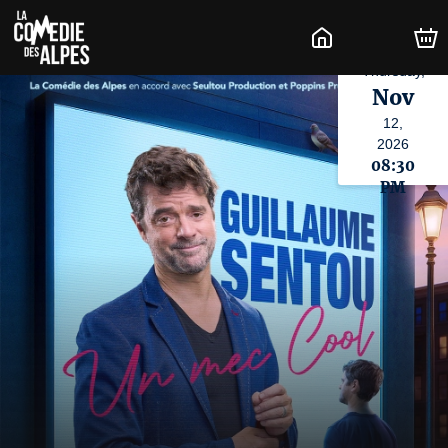
Thursday,
Nov
12,
2026
08:30
PM