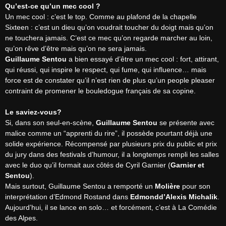
Qu’est-ce qu’un mec cool ?
Un mec cool : c’est le top. Comme au plafond de la chapelle 
Sixteen : c’est un dieu qu’on voudrait toucher du doigt mais qu’on 
ne touchera jamais. C’est ce mec qu’on regarde marcher au loin, 
Guillaume Sentou
 a bien essayé d’être un mec cool : fort, attirant, 
qui réussi, qui inspire le respect, qui fume, qui influence… mais 
force est de constater qu’il n’est rien de plus qu’un people pleaser 
contraint de promener le bouledogue français de sa copine.

Le saviez-vous?
Si, dans son seul-en-scène, 
Guillaume Sentou
 se présente avec 
malice comme un “apprenti du rire”, il possède pourtant déjà une 
solide expérience. Récompensé par plusieurs prix du public et prix 
du jury dans des festivals d’humour, il a longtemps rempli les salles 
avec le duo qu’il formait aux côtés de Cyril Garnier (
Garnier et 
Sentou
).

Mais surtout, Guillaume Sentou a remporté un 
Molière
 pour son 
interprétation d’Edmond Rostand dans 
Edmondd’Alexis Michalik
. 
Aujourd’hui, il se lance en solo… et forcément, c’est à La Comédie 
des Alpes.
