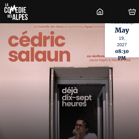
Wednesday,
May
19,
2027
08:30
PM