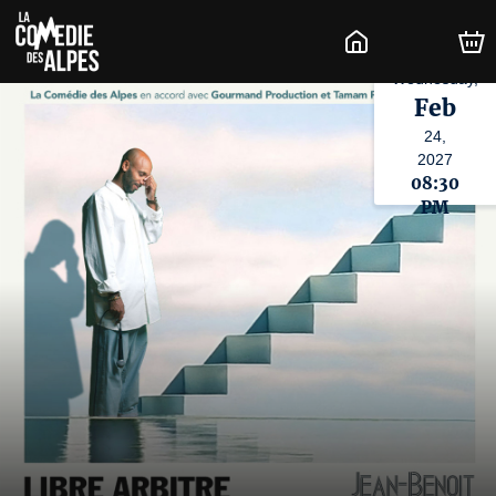
Wednesday,
Feb
24,
2027
08:30
PM