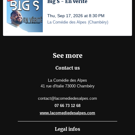
Big S - En vérité
Thu, Sep 17, 2026 at 8:30 PM
La Comédie des Alpes
(
Chambéry
)
See more
Contact us
La Comédie des Alpes
41 rue d'Italie 73000 Chambéry
contact@lacomediedesalpes.com
07 66 73 12 68
www.lacomediedesalpes.com
Legal infos