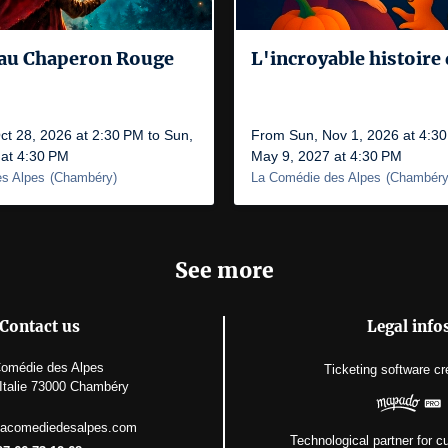
e au Chaperon Rouge
L'incroyable histoire
t 28, 2026 at 2:30 PM to Sun,
From Sun, Nov 1, 2026 at 4:30
 at 4:30 PM
May 9, 2027 at 4:30 PM
s Alpes
(
Chambéry
)
La Comédie des Alpes
(
Chambér
See more
Contact us
Legal info
omédie des Alpes
Ticketing software
cr
'Italie 73000 Chambéry
lacomediedesalpes.com
Technological partner for cu