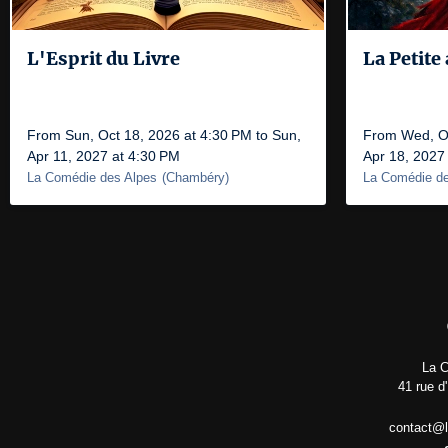
L'Esprit du Livre
La Petit
From Sun, Oct 18, 2026 at 4:30 PM to Sun,
From Wed, Oc
Apr 11, 2027 at 4:30 PM
Apr 18, 2027
La Comédie des Alpes
(
Chambéry
)
La Comédie de
La C
41 rue d
contact@