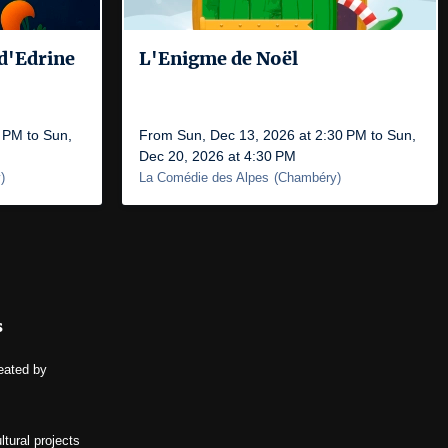
 d'Edrine
L'Enigme de Noël
 PM to Sun,
From Sun, Dec 13, 2026 at 2:30 PM to Sun,
Dec 20, 2026 at 4:30 PM
y
)
La Comédie des Alpes
(
Chambéry
)
s
eated by
ltural projects