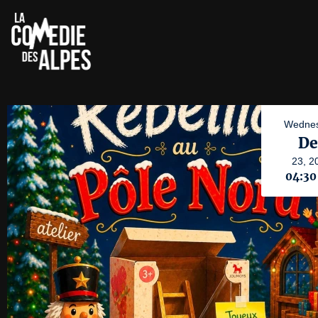
Wednes
De
23,
2
04:3