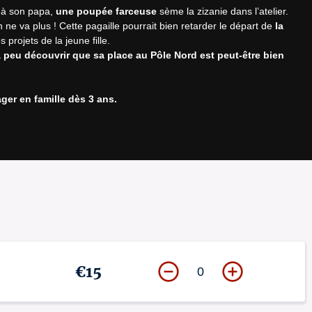
 à son papa, 
une poupée farceuse
 sème la zizanie dans l’atelier. 
 va plus ! Cette pagaille pourrait bien retarder le départ de 
la 
 à peu découvrir que sa place au Pôle Nord est peut-être bien 
ager en famille dès 3 ans.
Arbres de Noël
 sur mesure pour 
les entreprises et les CSE
. Le 
éâtre ou se déplacer dans vos locaux pour créer un moment magique 
ésitez pas à nous contacter : nous répondrons avec plaisir à toutes 
es à votre arrivée. Pensez à venir en avance !
t le début de la représentation.
€15
0