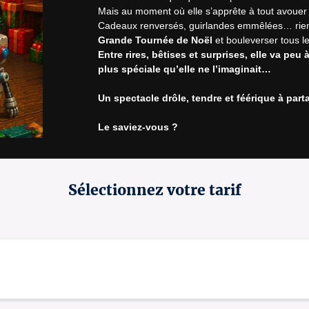
Mais au moment où elle s’apprête à tout avouer
Cadeaux renversés, guirlandes emmêlées… rien ne
Grande Tournée de Noël
Entre rires, bêtises et surprises, elle va peu
plus spéciale qu’elle ne l’imaginait…
Un spectacle drôle, tendre et féérique à part
Le saviez-vous ?
La Comédie des Alpes organise également 
des 
spectacle peut-être accueilli directement au th
et clé en main pour les fêtes de fin d’année. N’h
vos questions.
Sélectionnez votre tarif
* Des places numérotées vous seront attribué
** Ouverture du guichet d’accueil 30 min avan