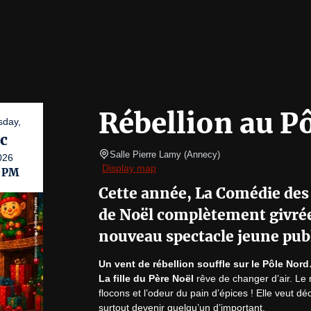
Rébellion au P
day,
c
Salle Pierre Lamy
(
Annecy
)
026
Display map
0 PM
Cette année, La Comédie de
de Noël complètement givrée,
nouveau spectacle jeune pub
Un vent de rébellion souffle sur le Pôle Nor
La fille du Père Noël
 rêve de changer d’air. Le m
flocons et l’odeur du pain d’épices ! Elle veut déco
surtout devenir quelqu’un d’important.
