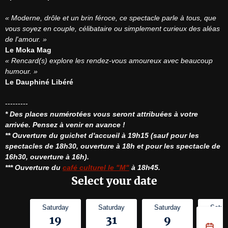
« Moderne, drôle et un brin féroce, ce spectacle parle à tous, que 
vous soyez en couple, célibataire ou simplement curieux des aléas 
de l'amour. »
Le Moka Mag
« Rencard(s) explore les rendez-vous amoureux avec beaucoup 
humour. »
Le Dauphiné Libéré
* Des places numérotées vous seront attribuées à votre 
arrivée. Pensez à venir en avance !
** Ouverture du guichet d'accueil à 19h15 (sauf pour les 
spectacles de 18h30, ouverture à 18h et pour les spectacle de 
16h30, ouverture à 16h).
*** Ouverture du 
café culturel le "M"
 à 18h45.
Select your date
Saturday
Saturday
Saturday
Satur
19
31
9
1