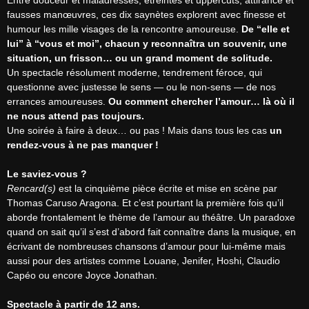
Entre douceur et maladresses, étreintes et uppercuts, attirance et 
fausses manœuvres, ces dix saynètes explorent avec finesse et 
humour les mille visages de la rencontre amoureuse. 
De “elle et 
lui” à “vous et moi”, chacun y reconnaîtra un souvenir, une 
situation, un frisson… ou un grand moment de solitude.
Un spectacle résolument moderne, tendrement féroce, qui 
questionne avec justesse le sens — ou le non-sens — de nos 
errances amoureuses. 
Ou comment chercher l’amour… là où il 
ne nous attend pas toujours.
Une soirée à faire à deux… ou pas ! Mais dans tous les cas 
un 
rendez-vous à ne pas manquer !
Le saviez-vous ?
Rencard(s)
 est la cinquième pièce écrite et mise en scène par 
Thomas Caruso Aragona. Et c’est pourtant la première fois qu’il 
aborde frontalement le thème de l’amour au théâtre. Un paradoxe 
quand on sait qu’il s’est d’abord fait connaître dans la musique, en 
écrivant de nombreuses chansons d’amour pour lui-même mais 
aussi pour des artistes comme Louane, Jenifer, Hoshi, Claudio 
Capéo ou encore Joyce Jonathan.

Spectacle à partir de 12 ans.