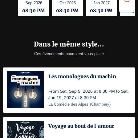
Sep 2026
Oct 2026
Jan 2027
Feb 2
08:30 PM
08:30 PM
08:30 PM
08:3
Dans le même style...
Ces évènements pourraient vous plaire
Les monologues du machin
From Sat, Sep 5, 2026 at 8:30 PM to Sat,
Jun 19, 2027 at 8:30 PM
La Comédie des Alpes
(
Chambéry
)
Voyage au bout de l'amour