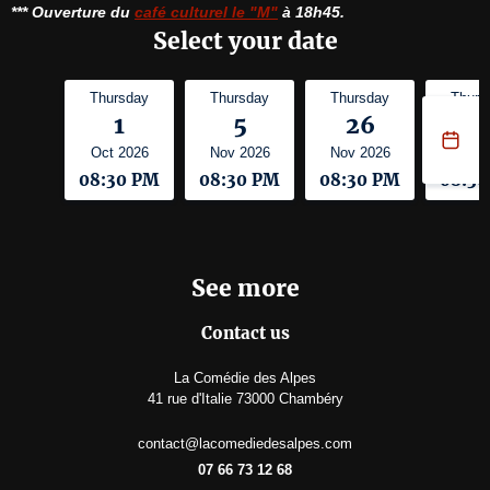
*** Ouverture du 
café culturel le "M"
 à 18h45.
Select your date
Thursday
Thursday
Thursday
Thurs
1
5
26
7
Oct 2026
Nov 2026
Nov 2026
Jan 2
08:30 PM
08:30 PM
08:30 PM
08:3
See more
Contact us
La Comédie des Alpes
41 rue d'Italie 73000 Chambéry
contact@lacomediedesalpes.com
07 66 73 12 68