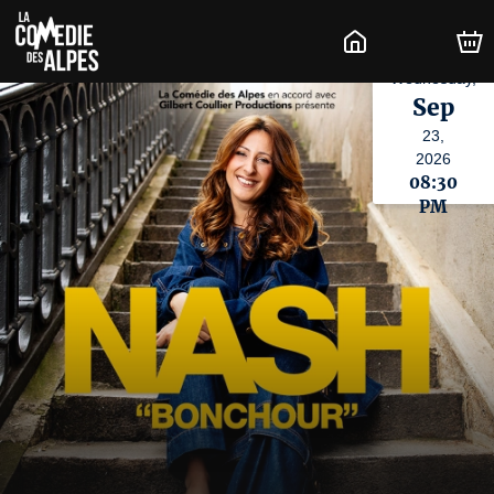
Wednesday,
Sep
23,
2026
08:30
PM