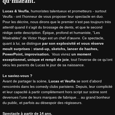
qu’hilarant.
Lucas & Veufla
, humoristes talentueux et prometteurs - surtout 
Veufla - ont l’honneur de vous proposer leur spectacle en duo.

Pour les décrire, nous dirons que le premier n’est pas toujours très 
attentif quand il s’agit du brossage de dents, et que le second 
rédige cette description. Épique, profond et humaniste, “Les 
Misérables” de Victor Hugo est un chef d'œuvre. Ce spectacle, 
quant à lui, se distingue 
par son explosivité et vous réserve 
moult surprises : stand-up, sketchs, lancer de haches, 
PowerPoint, improvisation.
  Vous vivrez 
un moment 
exceptionnel, unique et rempli de joie
, tout l’inverse de ce qu’ont 
vécu les parents de Lucas le jour de sa naissance.

Le saviez-vous ?
Avant de partager la scène, 
Lucas et Veufla
 se sont d’abord 
rencontrés dans les comedy clubs parisiens. Depuis, leur complicité 
et leur capacité à partir complètement hors script sur scène sont 
devenues l’une de leurs marques de fabrique… au grand bonheur 
du public, et parfois au désespoir des régisseurs.

Spectacle à partir de 14 ans.