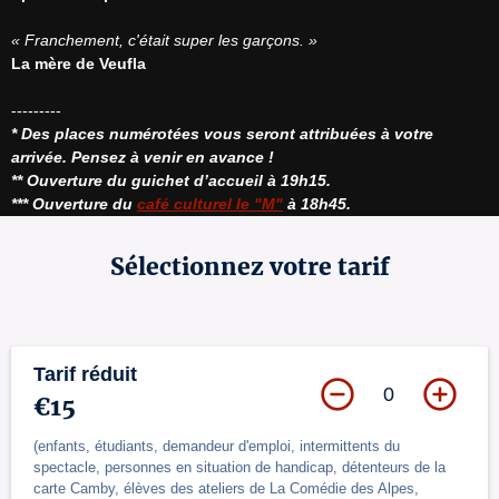
« Franchement, c'était super les garçons. »
La mère de Veufla
* Des places numérotées vous seront attribuées à votre 
arrivée. Pensez à venir en avance !
** Ouverture du guichet d’accueil à 19h15.
*** Ouverture du 
café culturel le "M"
 à 18h45.
Sélectionnez votre tarif
Tarif réduit
0
€15
(enfants, étudiants, demandeur d'emploi, intermittents du
spectacle, personnes en situation de handicap, détenteurs de la
carte Camby, élèves des ateliers de La Comédie des Alpes,