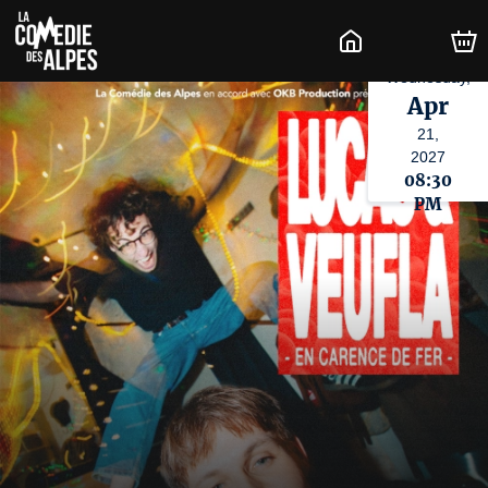
Wednesday,
Apr
21,
2027
08:30
PM