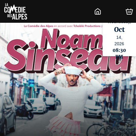
Wednesday,
Oct
14,
2026
08:30
PM