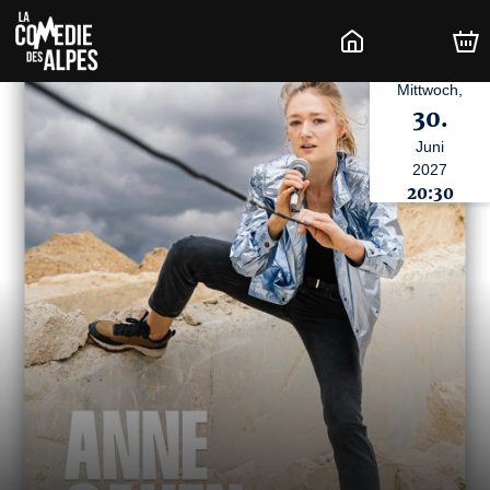
Mittwoch,
30.
Juni
2027
20:30