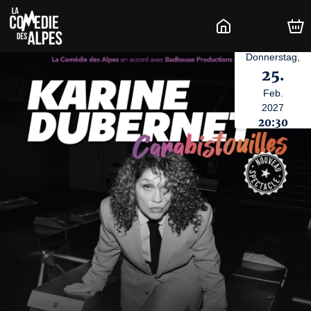
Donnerstag,
25.
Feb.
2027
20:30