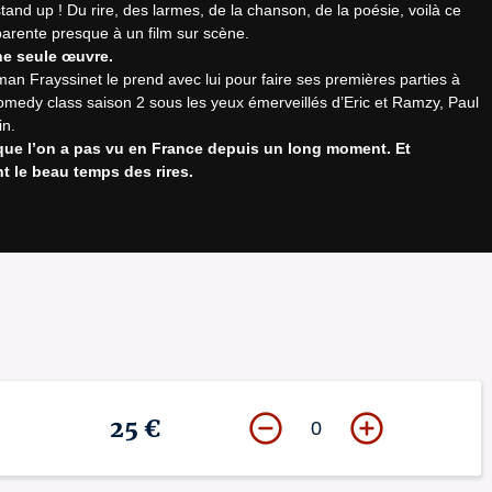
and up ! Du rire, des larmes, de la chanson, de la poésie, voilà ce 
ne seule œuvre.
man Frayssinet le prend avec lui pour faire ses premières parties à 
comedy class saison 2 sous les yeux émerveillés d’Eric et Ramzy, Paul 
que l’on a pas vu en France depuis un long moment. Et 
nt le beau temps des rires.
ération d’humoristes révélée autant sur scène que sur les réseaux 
isiens, il développe un humour très personnel mêlant spontanéité, 
ons de notre génération.

25 €
es à votre arrivée. Pensez à venir en avance !
0