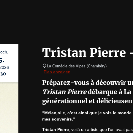
Tristan Pierre 
woch,
5.
La Comédie des Alpes
(
Chambéry
)
2026
Plan anzeigen
:30
Préparez-vous à découvrir un
Tristan Pierre
débarque à La
générationnel et délicieusem
“Mélanjolie, c’est ainsi que je vois le mond
mes souvenirs.”
Tristan Pierre
, voilà un artiste que l’on avait p