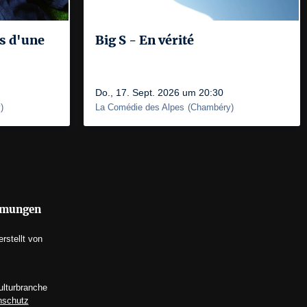
s d'une
Big S - En vérité
Do., 17. Sept. 2026 um 20:30
y
)
La Comédie des Alpes
(
Chambéry
)
mmungen
erstellt von
ulturbranche
nschutz