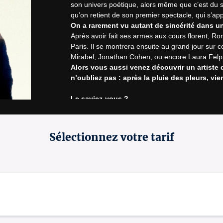
son univers poétique, alors même que c’est du st
On a rarement vu autant de sincérité dans u
Après avoir fait ses armes aux cours florent, Ro
Paris. Il se montrera ensuite au grand jour sur 
Alors vous aussi venez découvrir un artiste 
n’oubliez pas : après la pluie des pleurs, vie
Le saviez-vous ?
Tristan Pierre
 fait partie de cette nouvelle gén
sociaux. Repéré dans plusieurs comedy clubs par
écriture fine et regard tendre sur les contradicti
Sélectionnez votre tarif
« Un spectacle qui fait du bien au moral. »
Télérama
* Des places numérotées vous seront attribué
** Ouverture du guichet d’accueil à 19h15.
*** Ouverture du 
café culturel le "M"
 à 18h45.