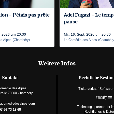
n - J'étais pas prête
Adel Fugazi - Le temp
pause
t. 2026 um 20:30
Mi., 16. Sept. 2026 um 20:30
s Alpes
(
Chambéry
)
La Comédie des Alpes
(
Chambér
Weitere Infos
Kontakt
Rechtliche Besti
omédie des Alpes
Ticketverkauf-Software
'Italie 73000 Chambéry
lacomediedesalpes.com
Technologiepartner der K
07 66 73 12 68
Rechtliches & Date