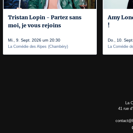
Tristan Lopin - Partez sans
Amy Londo
moi, je vous rejoins
!
Mi., 9. Sept. 2026 um 20:30
Do., 10. Sep
La Comédie des Alpes
(
Chambéry
)
La Comédie de
La C
41 rue d
contact@